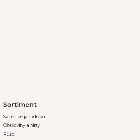
Z
Sortiment
á
p
Sazenice jahodníku
a
t
Cibuloviny a hlízy
í
Růže