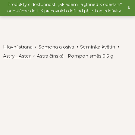
Přejít
Produkty s dostupností „Skladem“ a „Ihned k odeslání“
na
odesíláme do 1–3 pracovních dnů od přijetí objednávky.
obsah
Semena a osiva
Semínka květin
Astry - Aster
Astra čínská - Pompon směs 0,5 g