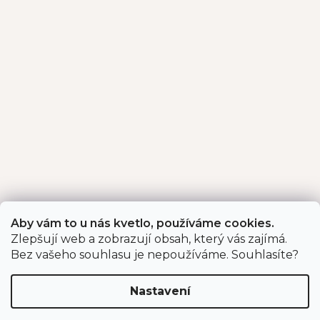
Aby vám to u nás kvetlo, používáme cookies.
Zlepšují web a zobrazují obsah, který vás zajímá.
Bez vašeho souhlasu je nepoužíváme. Souhlasíte?
Z
Sortiment
á
p
Nastavení
Sazenice jahodníku
a