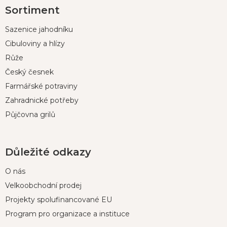
Sortiment
á
p
Sazenice jahodníku
a
t
Cibuloviny a hlízy
í
Růže
Český česnek
Farmářské potraviny
Zahradnické potřeby
Půjčovna grilů
Důležité odkazy
O nás
Velkoobchodní prodej
Projekty spolufinancované EU
Program pro organizace a instituce