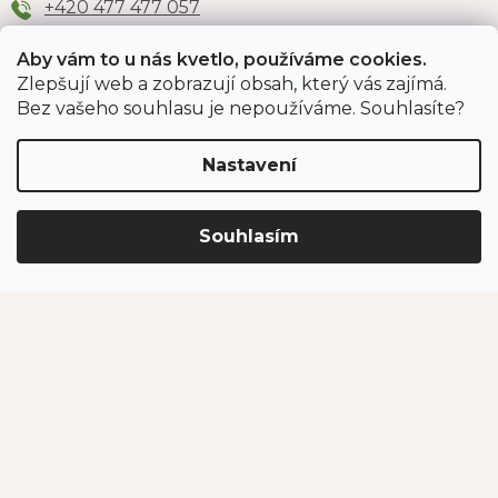
+420 477 477 057
Aby vám to u nás kvetlo, používáme cookies.
Zlepšují web a zobrazují obsah, který vás zajímá.
Odběr newsletteru
Bez vašeho souhlasu je nepoužíváme. Souhlasíte?
Nastavení
Vložením e-mailu souhlasíte s podmínkami
ochrany
osobních údajů
.
Souhlasím
PŘIHLÁSIT SE
Jahodárna Brozany
Obchodní podmínky
Podmínky ochrany údajů
Vytvořil Shoptet Premium