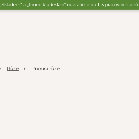
„Skladem“ a „Ihned k odeslání“ odesíláme do 1–3 pracovních dnů o
Růže
Pnoucí růže