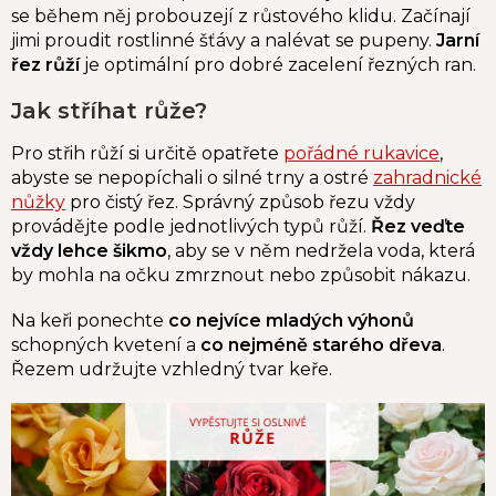
se během něj probouzejí z růstového klidu. Začínají
jimi proudit rostlinné šťávy a nalévat se pupeny.
Jarní
řez růží
je optimální pro dobré zacelení řezných ran.
Jak stříhat růže?
Pro střih růží si určitě opatřete
pořádné rukavice
,
abyste se nepopíchali o silné trny a ostré
zahradnické
nůžky
pro čistý řez. Správný způsob řezu vždy
provádějte podle jednotlivých typů růží.
Řez veďte
vždy lehce šikmo
, aby se v něm nedržela voda, která
by mohla na očku zmrznout nebo způsobit nákazu.
Na keři ponechte
co nejvíce mladých výhonů
schopných kvetení a
co nejméně starého dřeva
.
Řezem udržujte vzhledný tvar keře.