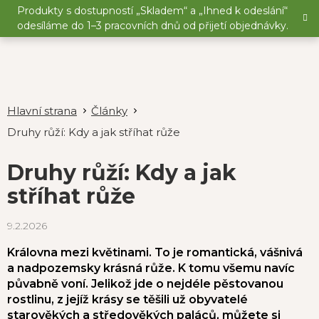
Přejít
Produkty s dostupností „Skladem“ a „Ihned k odeslání“
na
odesíláme do 1–3 pracovních dnů od přijetí objednávky.
obsah
Články
Druhy růží: Kdy a jak stříhat růže
Druhy růží: Kdy a jak
stříhat růže
9.2.2026
Královna mezi květinami. To je romantická, vášnivá
a nadpozemsky krásná růže. K tomu všemu navíc
půvabně voní. Jelikož jde o nejdéle pěstovanou
rostlinu, z jejíž krásy se těšili už obyvatelé
starověkých a středověkých paláců, můžete si