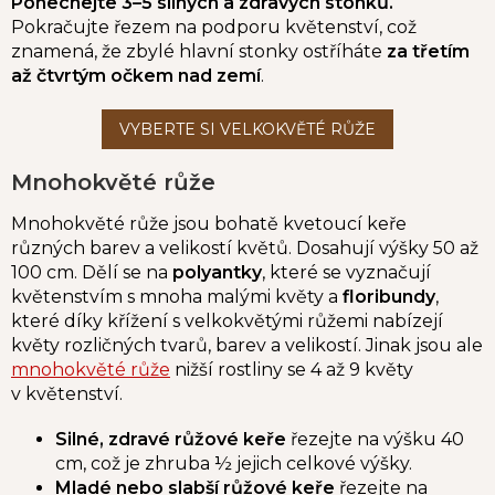
Ponechejte 3–5 silných a zdravých stonků.
Pokračujte řezem na podporu květenství, což
znamená, že zbylé hlavní stonky ostříháte
za třetím
až čtvrtým očkem nad zemí
.
Mnohokvěté růže
Mnohokvěté růže jsou bohatě kvetoucí keře
různých barev a velikostí květů. Dosahují výšky 50 až
100 cm. Dělí se na
polyantky
, které se vyznačují
květenstvím s mnoha malými květy a
floribundy
,
které díky křížení s velkokvětými růžemi nabízejí
květy rozličných tvarů, barev a velikostí. Jinak jsou ale
mnohokvěté růže
nižší rostliny se 4 až 9 květy
v květenství.
Silné, zdravé růžové keře
řezejte na výšku 40
cm, což je zhruba ½ jejich celkové výšky.
Mladé nebo slabší růžové keře
řezejte na