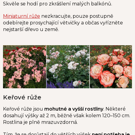
Skvěle se hodí pro zkrášlení malých balkónů.
Miniaturní růže
nezkracujte, pouze postupně
odebírejte prosychající větvičky a občas vyřízněte
nejstarší dřevo u země.
Keřové růže
Keřové růže jsou
mohutné a vyšší rostliny
. Některé
dosahují výšky až 2 m, běžně však kolem 120–150 cm.
Rostlina je plně mrazuvzdorná.
Tím, že se dorůstají do větších výšek
není potřeba je