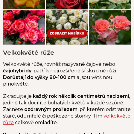
Velkokvěté růže
Velkokvěté růže, rovněž nazývané čajové nebo
čajohybridy
, patří k nejrozšířenější skupině růží
.
Dorůstají do výšky 80-100 cm
a jsou většinou
plnokvěté.
Zkracujte je
každý rok několik centimetrů nad zemí
,
jedině tak docílíte bohatých květů v každé sezóně.
Začněte
ozdravným prořezem
, při kterém odstraníte
staré, odumřelé či poškozené stonky. Tím
velkokvěté
růže
celkově omladíte.