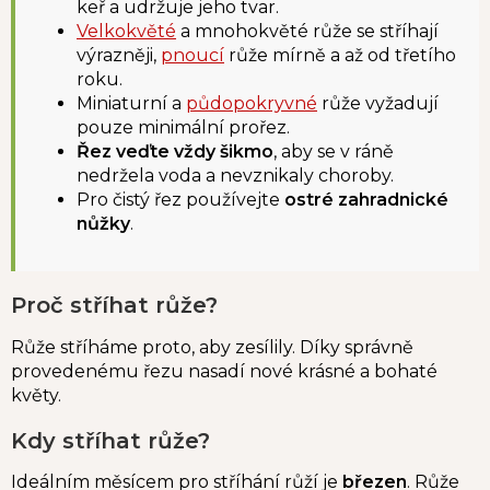
keř a udržuje jeho tvar.
Velkokvěté
a mnohokvěté růže se stříhají
výrazněji,
pnoucí
růže mírně a až od třetího
roku.
Miniaturní a
půdopokryvné
růže vyžadují
pouze minimální prořez.
Řez veďte vždy šikmo
, aby se v ráně
nedržela voda a nevznikaly choroby.
Pro čistý řez používejte
ostré zahradnické
nůžky
.
Proč stříhat růže?
Růže stříháme proto, aby zesílily. Díky správně
provedenému řezu nasadí nové krásné a bohaté
květy.
Kdy stříhat růže?
Ideálním měsícem pro stříhání růží je
březen
. Růže