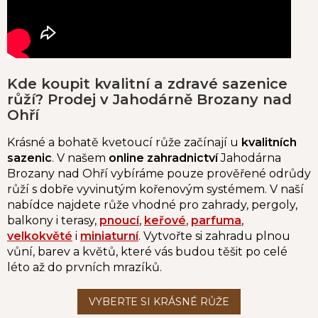
Kde koupit kvalitní a zdravé sazenice
růží? Prodej v Jahodárně Brozany nad
Ohří
Krásné a bohatě kvetoucí růže začínají u
kvalitních
sazenic
. V našem
online zahradnictví
Jahodárna
Brozany nad Ohří vybíráme pouze prověřené odrůdy
růží s dobře vyvinutým kořenovým systémem. V naší
nabídce najdete růže vhodné pro zahrady, pergoly,
balkony i terasy,
pnoucí
,
keřové
,
parfuma
,
velkokvěté
i
miniaturní
. Vytvořte si zahradu plnou
vůní, barev a květů, které vás budou těšit po celé
léto až do prvních mrazíků.