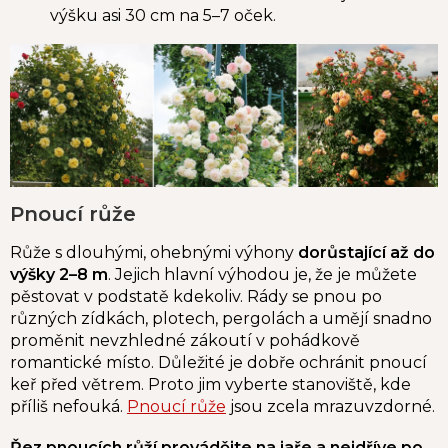
výšku asi 30 cm na 5–7 oček.
Pnoucí růže
Růže s dlouhými, ohebnými výhony
dorůstající až do
výšky 2–8 m
. Jejich hlavní výhodou je, že je můžete
pěstovat v podstatě kdekoliv. Rády se pnou po
různých zídkách, plotech, pergolách a umějí snadno
proměnit nevzhledné zákoutí v pohádkově
romantické místo. Důležité je dobře ochránit pnoucí
keř před větrem. Proto jim vyberte stanoviště, kde
příliš nefouká.
Pnoucí růže
jsou zcela mrazuvzdorné.
Řez pnoucích růží provádějte na jaře a nejdříve po