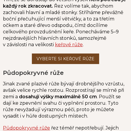
každý rok zkracovat.
Řez volíme tak, abychom
zachovali hlavní a mladé stonky. Stříháme převážně
boční přečuhující menší větvičky, a to za třetím
očkem a staré dřevo odspodu, čímž docílíme
celkového provzdušnění keře. Ponecháváme 5–9
nejzdravějších hlavních stonků, samozřejmě
v závislosti na velikosti
keřové růže
.
Půdopokryvné růže
Jinak zvané plazivé růže bývají drobnějšího vzrůstu,
avšak velice rychle rostou. Rozprostírají se mírně při
zemi a
dosahují výšky maximálně 50 cm
. Použít se
dají ke zpevnění svahu či vyplnění prostoru. Tyto
růže nevyžadují výraznou péči, proto je můžete
vysadit i v hůře dostupných místech.
Půdopokryvné růže
řez téměř nepotřebují. Jejich