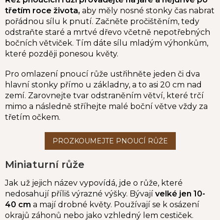
třetím roce života,
aby měly nosné stonky čas nabrat
pořádnou sílu k pnutí. Začněte pročištěním, tedy
odstraňte staré a mrtvé dřevo včetně nepotřebných
bočních větviček. Tím dáte sílu mladým výhonkům,
které později ponesou květy.
Pro omlazení pnoucí růže ustřihněte jeden či dva
hlavní stonky přímo u základny, a to asi 20 cm nad
zemí. Zarovnejte tvar odstraněním větví, které trčí
mimo a následně stříhejte malé boční větve vždy za
třetím očkem.
M
iniaturní růže
Jak už jejich název vypovídá, jde o růže, které
nedosahují příliš výrazné výšky. Bývají
velké jen 10-
40 cm
a mají drobné květy. Používají se k osázení
okrajů záhonů nebo jako vzhledný lem cestiček.