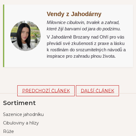
Vendy z Jahodárny
Milovnice cibulovin, trvalek a zahrad,
které žijí barvami od jara do podzimu.
V Jahodárně Brozany nad Ohří pro vás
převádí své zkušenosti z praxe a lásku
k rostlinám do srozumitelných návodů a
inspirace pro zahradu plnou života.
PŘEDCHOZÍ ČLÁNEK
DALŠÍ ČLÁNEK
Z
Sortiment
á
p
Sazenice jahodníku
a
t
Cibuloviny a hlízy
í
Růže