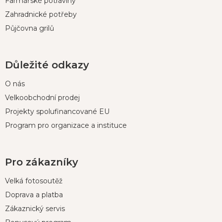
Farmářské potraviny
y
v
Zahradnické potřeby
ý
Půjčovna grilů
p
i
s
u
Důležité odkazy
O nás
Velkoobchodní prodej
Projekty spolufinancované EU
Program pro organizace a instituce
Pro zákazníky
Velká fotosoutěž
Doprava a platba
Zákaznický servis