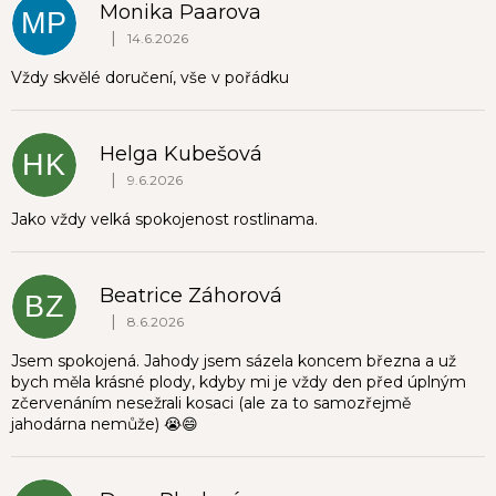
Monika Paarova
MP
|
14.6.2026
Hodnocení obchodu je 5 z 5 hvězdiček.
Vždy skvělé doručení, vše v pořádku
Helga Kubešová
HK
|
9.6.2026
Hodnocení obchodu je 5 z 5 hvězdiček.
Jako vždy velká spokojenost rostlinama.
Beatrice Záhorová
BZ
|
8.6.2026
Hodnocení obchodu je 5 z 5 hvězdiček.
Jsem spokojená. Jahody jsem sázela koncem března a už
bych měla krásné plody, kdyby mi je vždy den před úplným
zčervenáním nesežrali kosaci (ale za to samozřejmě
jahodárna nemůže) 😭😄