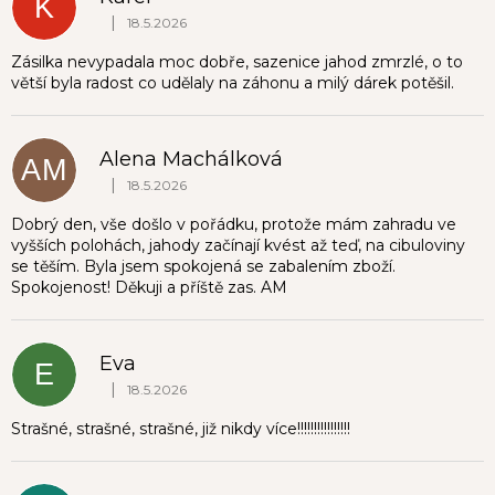
K
|
18.5.2026
Hodnocení obchodu je 5 z 5 hvězdiček.
Zásilka nevypadala moc dobře, sazenice jahod zmrzlé, o to
větší byla radost co udělaly na záhonu a milý dárek potěšil.
Alena Machálková
AM
|
18.5.2026
Hodnocení obchodu je 5 z 5 hvězdiček.
Dobrý den, vše došlo v pořádku, protože mám zahradu ve
vyšších polohách, jahody začínají kvést až teď, na cibuloviny
se těším. Byla jsem spokojená se zabalením zboží.
Spokojenost! Děkuji a příště zas. AM
Eva
E
|
18.5.2026
Hodnocení obchodu je 1 z 5 hvězdiček.
Strašné, strašné, strašné, již nikdy více!!!!!!!!!!!!!!!!