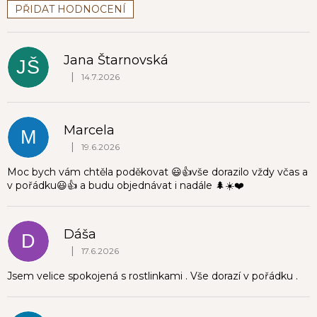
PŘIDAT HODNOCENÍ
V
ý
p
Jana Štarnovská
JŠ
i
|
14.7.2026
Hodnocení obchodu je 5 z 5 hvězdiček.
s
h
o
Marcela
d
M
|
19.6.2026
n
Hodnocení obchodu je 5 z 5 hvězdiček.
o
Moc bych vám chtěla poděkovat 😃👍vše dorazilo vždy včas a
c
v pořádku😃👍 a budu objednávat i nadále 🌲☀️❤️
e
n
í
Dáša
D
|
17.6.2026
Hodnocení obchodu je 5 z 5 hvězdiček.
Jsem velice spokojená s rostlinkami . Vše dorazí v pořádku .