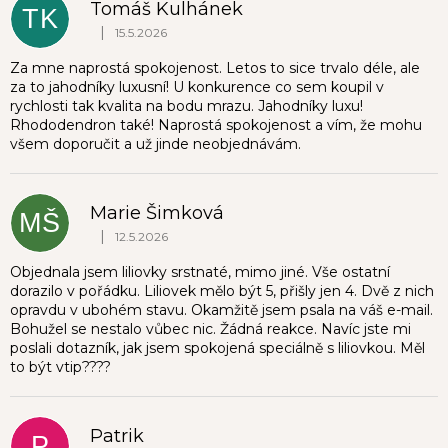
Tomáš Kulhánek
TK
|
15.5.2026
Hodnocení obchodu je 5 z 5 hvězdiček.
Za mne naprostá spokojenost. Letos to sice trvalo déle, ale
za to jahodníky luxusní! U konkurence co sem koupil v
rychlosti tak kvalita na bodu mrazu. Jahodníky luxu!
Rhododendron také! Naprostá spokojenost a vím, že mohu
všem doporučit a už jinde neobjednávám.
Marie Šimková
MŠ
|
12.5.2026
Hodnocení obchodu je 1 z 5 hvězdiček.
Objednala jsem liliovky srstnaté, mimo jiné. Vše ostatní
dorazilo v pořádku. Liliovek mělo být 5, přišly jen 4. Dvě z nich
opravdu v ubohém stavu. Okamžitě jsem psala na váš e-mail.
Bohužel se nestalo vůbec nic. Žádná reakce. Navíc jste mi
poslali dotazník, jak jsem spokojená speciálně s liliovkou. Měl
to být vtip????
Patrik
P