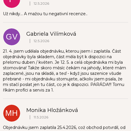
|
12.5.2026
Hodnocení obchodu je 3 z 5 hvězdiček.
Už nikdy… A mažou tu negativní recenze..
Gabriela Vilímková
GV
|
12.5.2026
Hodnocení obchodu je 1 z 5 hvězdiček.
21. 4. jsem udělala objednávku, kterou jsem i zaplatila. Část
objednávky byla skladem, část měla být k dispozici na
přelomu duben / květen. Je 12. 5. a celá objednávka mi byla
stornována! Takže skoro měsíc čekám na jahody, které mám
zaplacené, jsou na skladě, a teď - když jsou sazenice všude
přebrané - mi objednávku stornujete, ačkoliv jsem psala, že
mi stačí poslat jen tu část, co je k dispozici. PARÁDA!!! Tomu
říkám profíci a servis za 1.
Monika Hložánková
MH
|
11.5.2026
Hodnocení obchodu je 1 z 5 hvězdiček.
Objednávku jsem zaplatila 25.4.2026, což obchod potvrdil, od