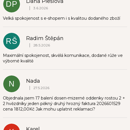
Dana Pleslová
DP
|
3.6.2026
Hodnocení obchodu je 5 z 5 hvězdiček.
Velká spokojenost s e-shopem i s kvalitou dodaného zboží
Radim Štěpán
RŠ
|
28.5.2026
Hodnocení obchodu je 5 z 5 hvězdiček.
Maximální spokojenost, skvělá komunikace, dodané růže ve
výborné kvalitě
Nada
N
|
27.5.2026
Hodnocení obchodu je 1 z 5 hvězdiček.
Objednala jsem 17 balení dosen-mizerné oddenky rostou 2 +
2 hvězdníky jeden pěkný druhý hrozný faktura 2026601529
cena 1812,00Kč Jak mohu uplatnit reklamaci?
Karel