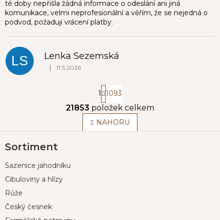
té doby nepřišla žádná informace o odeslání ani jiná
komunikace, velmi neprofesionální a věřím, že se nejedná o
podvod, požaduji vrácení platby.
Lenka Sezemská
LS
|
11.5.2026
Hodnocení obchodu je 5 z 5 hvězdiček.
S
1
1093
t
r
21853
položek celkem
O
á
v
n
NAHORU
l
k
Z
o
á
Sortiment
á
v
d
á
p
a
n
Sazenice jahodníku
c
a
í
í
t
Cibuloviny a hlízy
p
í
Růže
r
v
Český česnek
k