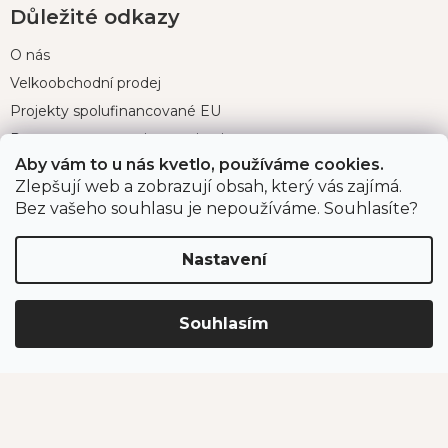
Důležité odkazy
O nás
Velkoobchodní prodej
Projekty spolufinancované EU
Program pro organizace a instituce
Aby vám to u nás kvetlo, používáme cookies.
Zlepšují web a zobrazují obsah, který vás zajímá.
Bez vašeho souhlasu je nepoužíváme. Souhlasíte?
Pro zákazníky
Velká fotosoutěž
Nastavení
Doprava a platba
Zákaznický servis
Souhlasím
Bonusový program
Postupy balení objednávek
Nejčastější dotazy
Reklamace
Obchodní podmínky