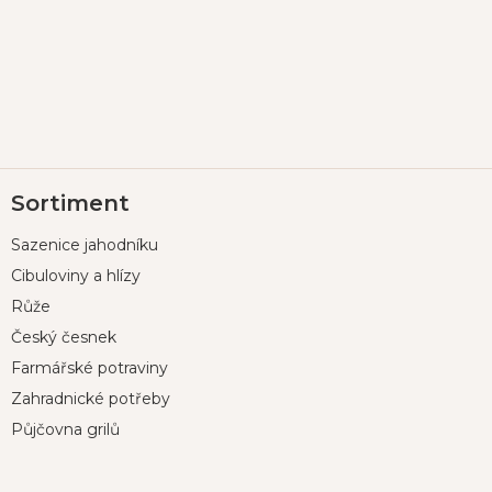
Z
Sortiment
á
p
Sazenice jahodníku
a
t
Cibuloviny a hlízy
í
Růže
Český česnek
Farmářské potraviny
Zahradnické potřeby
Půjčovna grilů