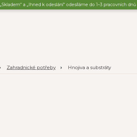
„Skladem“ a „Ihned k odeslání“ odesíláme do 1–3 pracovních dnů o
Zahradnické potřeby
Hnojiva a substráty