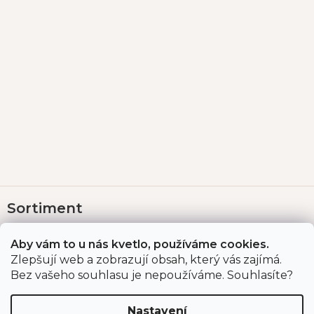
Z
Sortiment
á
p
Sazenice jahodníku
a
Aby vám to u nás kvetlo, používáme cookies.
t
Cibuloviny a hlízy
Zlepšují web a zobrazují obsah, který vás zajímá.
í
Růže
Bez vašeho souhlasu je nepoužíváme. Souhlasíte?
Český česnek
Nastavení
Farmářské potraviny