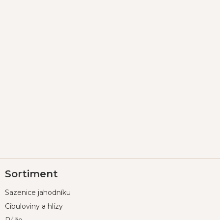
Z
Sortiment
á
p
Sazenice jahodníku
a
t
Cibuloviny a hlízy
í
Růže