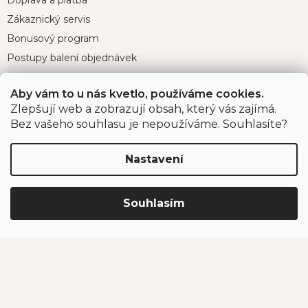
Zákaznický servis
Bonusový program
Postupy balení objednávek
Nejčastější dotazy
Aby vám to u nás kvetlo, používáme cookies.
Reklamace
Zlepšují web a zobrazují obsah, který vás zajímá.
Obchodní podmínky
Bez vašeho souhlasu je nepoužíváme. Souhlasíte?
Ochrana osobních údajů
Nastavení
Kontakt
Souhlasím
eshop
@
jahodarnabrozany.cz
+420 477 477 057
Odběr newsletteru