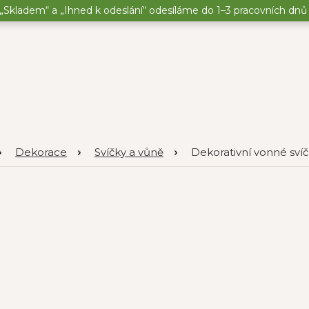
„Skladem“ a „Ihned k odeslání“ odesíláme do 1–3 pracovních dnů o
Dekorace
Svíčky a vůně
Dekorativní vonné sví