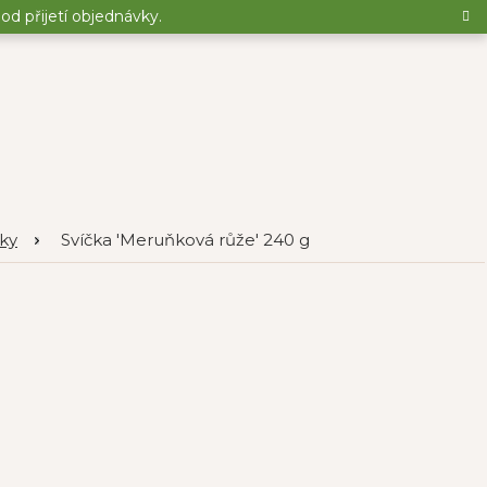
d přijetí objednávky.
čky
Svíčka 'Meruňková růže' 240 g