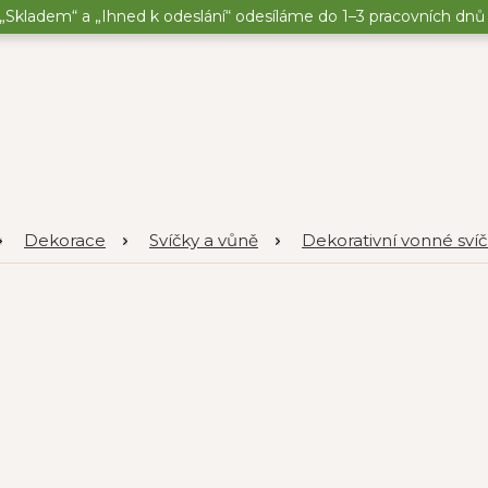
„Skladem“ a „Ihned k odeslání“ odesíláme do 1–3 pracovních dnů o
Dekorace
Svíčky a vůně
Dekorativní vonné sví