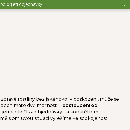
d přijetí objednávky.
ze zdravé rostliny bez jakéhokoliv poškození, může se
padech máte dvě možnosti –
odstoupení od
řujeme
dle čísla objednávky na konkrétním
ě s omluvou situaci vyřešíme ke spokojenosti