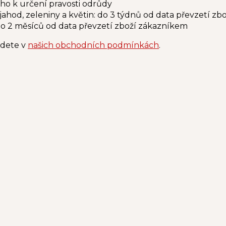
ho k určení pravosti odrůdy
jahod, zeleniny a květin: do 3 týdnů od data převzetí z
do 2 měsíců od data převzetí zboží zákazníkem
jdete v
našich obchodních podmínkách
.