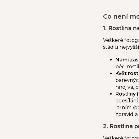
Co není m
1. Rostlina 
Veškeré fotogr
stádiu nejvyšší
Námi zasí
péči rost
Květ rost
barevných
hnojiva,
Rostliny 
odesílání
jarním /p
zpravidla
2. Rostlina 
Veškeré fotogr