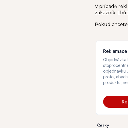
í
p
V případě rek
a
zákazník. Lhůt
n
e
Pokud chcete 
l