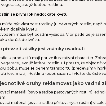
 vegetace, jako již letitou rostlinu.
ostlin se první rok nedočkáte květu.
ůže být vlastnost rostliny (u některých rostlin, např. p
okem dosáhla květu.
vodem může být pozdní výsadba. V případě, že je sazen
oku dorůst do květu.
po převzetí zásilky jeví známky ovadnutí
afie u produktů mají pouze ilustrativní charakter.
Zobra
 vegetace, jako již letitou rostlinu.
I přes to, že objednáv
nou dobu, může se během transportu (především v horkýc
tí (oschnutí).
Rostlinu (popř. sazenici) vložte do čisté v
 jednotlivé druhy reklamovat jako vadné z
ací materiál (osivo a sadba pěstovaných rostlin) jednol
kem
ací materiál (osiva a sadba pěstovaných rostlin) vícel