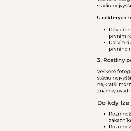
stádiu nejvyšší
U některých r
Důvodem m
prvním r
Dalším dů
prvního r
3. Rostliny 
Veškeré fotogr
stádiu nejvyšší
nejkratší mož
známky ovadnu
Do kdy lze
Rozmnožov
zákazní
Rozmnožov