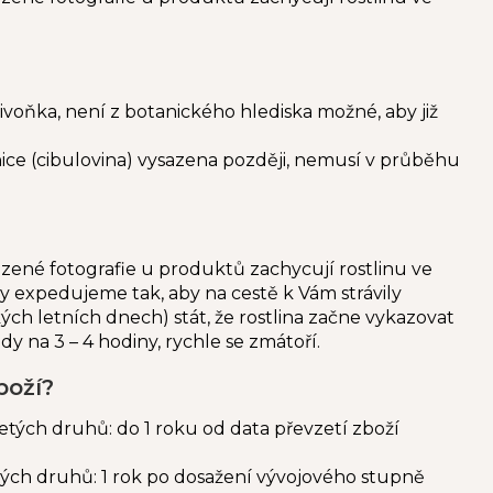
ivoňka, není z botanického hlediska možné, aby již
ice (cibulovina) vysazena později, nemusí v průběhu
zené fotografie u produktů zachycují rostlinu ve
ky expedujeme tak, aby na cestě k Vám strávily
h letních dnech) stát, že rostlina začne vykazovat
ody na 3 – 4 hodiny, rychle se zmátoří.
boží?
etých druhů: do 1 roku od data převzetí zboží
etých druhů: 1 rok po dosažení vývojového stupně