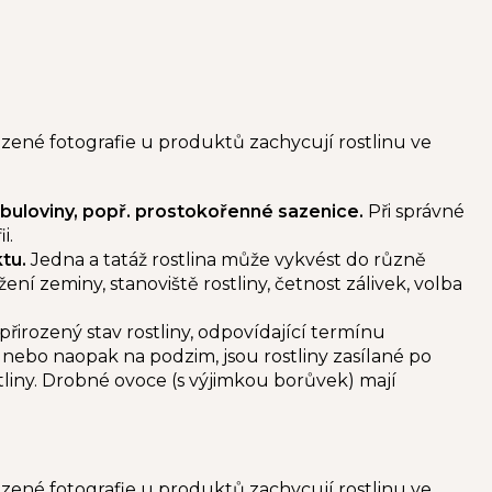
zené fotografie u produktů zachycují rostlinu ve
cibuloviny, popř. prostokořenné sazenice.
Při správné
i.
ktu.
Jedna a tatáž rostlina může vykvést do různě
í zeminy, stanoviště rostliny, četnost zálivek, volba
přirozený stav rostliny, odpovídající termínu
 nebo naopak na podzim, jsou rostliny zasílané po
tliny. Drobné ovoce (s výjimkou borůvek) mají
zené fotografie u produktů zachycují rostlinu ve