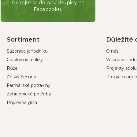
Přidejte se do naší skupiny na
Facebooku.
Z
á
p
Sortiment
Důležité
a
Sazenice jahodníku
O nás
t
í
Cibuloviny a hlízy
Velkoobchodní
Růže
Projekty spol
Český česnek
Program pro o
Farmářské potraviny
Zahradnické potřeby
Půjčovna grilů