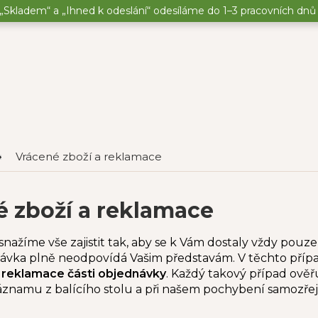
„Skladem“ a „Ihned k odeslání“ odesíláme do 1–3 pracovních dnů o
Vrácené zboží a reklamace
é zboží a reklamace
se snažíme vše zajistit tak, aby se k Vám dostaly vždy pou
dnávka plně neodpovídá Vašim představám. V těchto pří
o
reklamace části objednávky
. Každý takový případ ově
namu z balícího stolu a při našem pochybení samozřejm