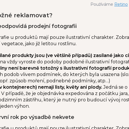
Používáme
Retino
ožné reklamovat?
neodpovídá prodejní fotografii
afie u produktů mají pouze ilustrativní charakter.
Zobra
 vegetace, jako již letitou rostlinu.
lané produkty jsou (ve většině případů) zasílané jako 
lina vždy vyroste do podoby podobné ilustrativní fotografi
liny není barevně totožný s ilustrativní fotografií produ
 podob vlivem podmínek, do kterých byla usazena (složen
 popř. způsob moření, podnebné podmínky, atp…)
(v kontejnerech) nemají listy, květy ani plody.
Jedná se o 
. V případě, že je objednávka expedována z počátku jara,
odzimním zástřihu, který je nutný pro budoucí vývoj ros
 jeden výhon.
první rok po výsadbě nekvete
afie u produktů mají pouze ilustrativní charakter.
Zobra