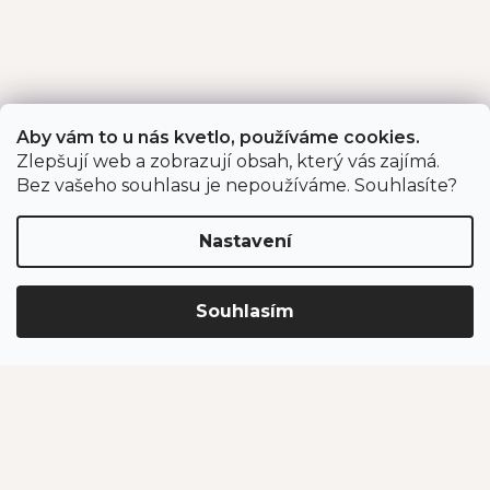
Aby vám to u nás kvetlo, používáme cookies.
Zlepšují web a zobrazují obsah, který vás zajímá.
Bez vašeho souhlasu je nepoužíváme. Souhlasíte?
Nastavení
Souhlasím
Z
Sortiment
á
p
Sazenice jahodníku
a
t
Cibuloviny a hlízy
í
Růže
Český česnek