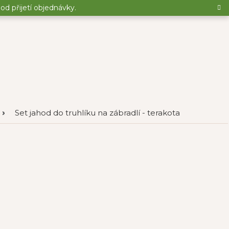
d přijetí objednávky.
Set jahod do truhlíku na zábradlí - terakota