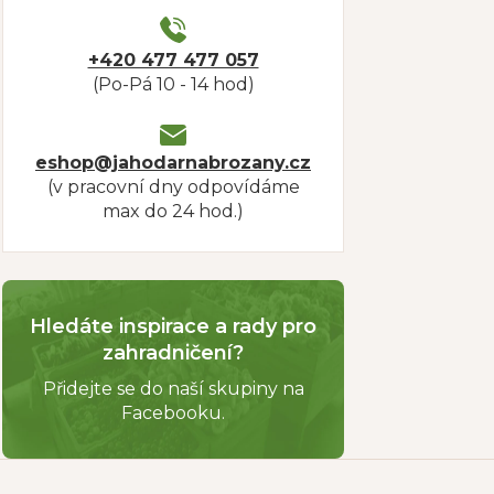
+420 477 477 057
(Po-Pá 10 - 14 hod)
eshop@jahodarnabrozany.cz
(v pracovní dny odpovídáme
max do 24 hod.)
Hledáte inspirace a rady pro
zahradničení?
Přidejte se do naší skupiny na
Facebooku.
Z