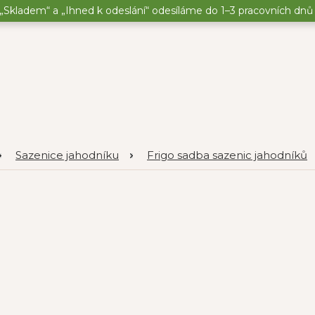
„Skladem“ a „Ihned k odeslání“ odesíláme do 1–3 pracovních dnů o
Sazenice jahodníku
Frigo sadba sazenic jahodníků