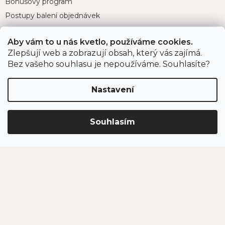
Bonusový program
Postupy balení objednávek
Nejčastější dotazy
Aby vám to u nás kvetlo, používáme cookies.
Reklamace
Zlepšují web a zobrazují obsah, který vás zajímá.
Obchodní podmínky
Bez vašeho souhlasu je nepoužíváme. Souhlasíte?
Ochrana osobních údajů
Nastavení
Kontakt
Souhlasím
eshop
@
jahodarnabrozany.cz
+420 477 477 057
Odběr newsletteru