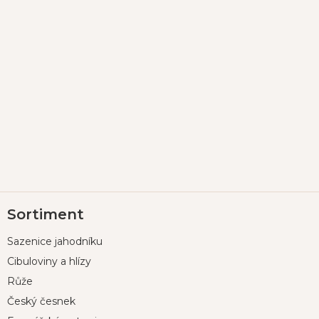
Z
Sortiment
á
p
Sazenice jahodníku
a
t
Cibuloviny a hlízy
í
Růže
Český česnek