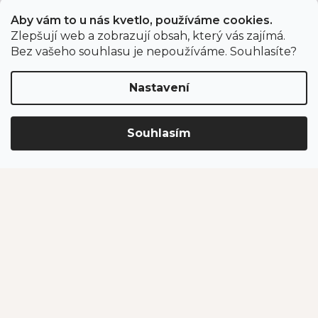
Doprava a platba
Aby vám to u nás kvetlo, používáme cookies.
Zákaznický servis
Zlepšují web a zobrazují obsah, který vás zajímá.
Bez vašeho souhlasu je nepoužíváme. Souhlasíte?
Bonusový program
Postupy balení objednávek
Nastavení
Nejčastější dotazy
Reklamace
Obchodní podmínky
Souhlasím
Ochrana osobních údajů
Kontakt
eshop
@
jahodarnabrozany.cz
+420 477 477 057
Odběr newsletteru