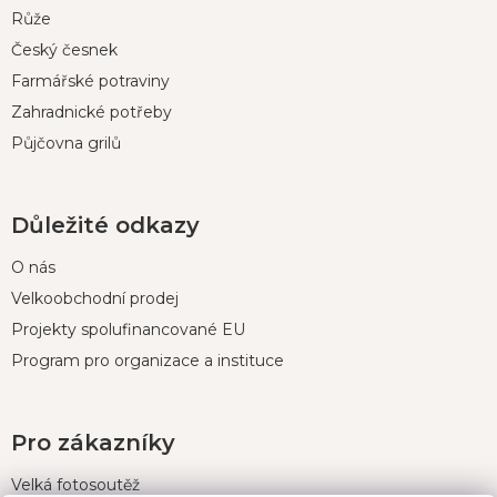
í
Růže
Český česnek
Farmářské potraviny
Zahradnické potřeby
Půjčovna grilů
Důležité odkazy
O nás
Velkoobchodní prodej
Projekty spolufinancované EU
Program pro organizace a instituce
Pro zákazníky
Velká fotosoutěž