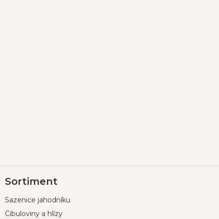
Z
Sortiment
á
p
Sazenice jahodníku
a
t
Cibuloviny a hlízy