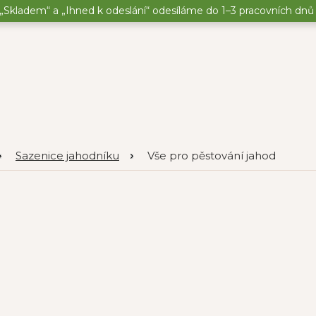
„Skladem“ a „Ihned k odeslání“ odesíláme do 1–3 pracovních dnů o
Sazenice jahodníku
Vše pro pěstování jahod