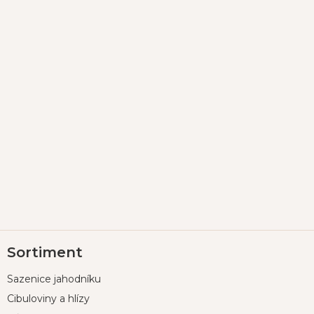
Z
Sortiment
á
p
Sazenice jahodníku
a
t
Cibuloviny a hlízy