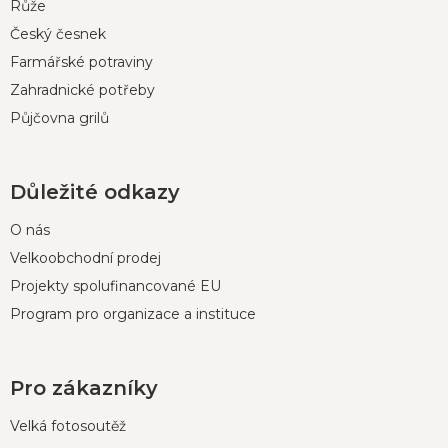
í
Růže
Český česnek
Farmářské potraviny
Zahradnické potřeby
Půjčovna grilů
Důležité odkazy
O nás
Velkoobchodní prodej
Projekty spolufinancované EU
Program pro organizace a instituce
Pro zákazníky
Velká fotosoutěž