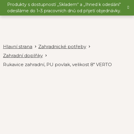
Přejít
Produkty s dostupností „Skladem“ a „Ihned k odeslání“
na
odesíláme do 1–3 pracovních dnů od přijetí objednávky.
obsah
Zahradnické potřeby
Zahradní doplňky
Rukavice zahradní, PU povlak, velikost 8" VERTO