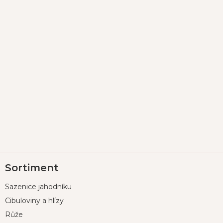
Z
Sortiment
á
p
Sazenice jahodníku
a
t
Cibuloviny a hlízy
í
Růže