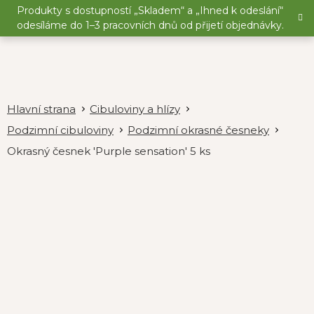
Přejít
Produkty s dostupností „Skladem“ a „Ihned k odeslání“
na
odesíláme do 1–3 pracovních dnů od přijetí objednávky.
obsah
Cibuloviny a hlízy
Podzimní cibuloviny
Podzimní okrasné česneky
Okrasný česnek 'Purple sensation' 5 ks