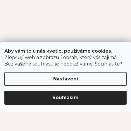
Aby vám to u nás kvetlo, používáme cookies.
Zlepšují web a zobrazují obsah, který vás zajímá.
Bez vašeho souhlasu je nepoužíváme. Souhlasíte?
Z
Sortiment
á
p
Nastavení
Sazenice jahodníku
a
t
Cibuloviny a hlízy
Souhlasím
í
Růže
Český česnek
Farmářské potraviny
Zahradnické potřeby