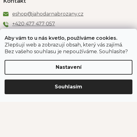
Kontakt
eshop
@
jahodarnabrozany.cz
+420 477 477 057
Aby vám to u nás kvetlo, používáme cookies.
Zlepšují web a zobrazují obsah, který vás zajímá.
Odběr newsletteru
Bez vašeho souhlasu je nepoužíváme. Souhlasíte?
Nastavení
Vložením e-mailu souhlasíte s podmínkami
ochrany
osobních údajů
.
Souhlasím
PŘIHLÁSIT SE
Jahodárna Brozany
Obchodní podmínky
Podmínky ochrany údajů