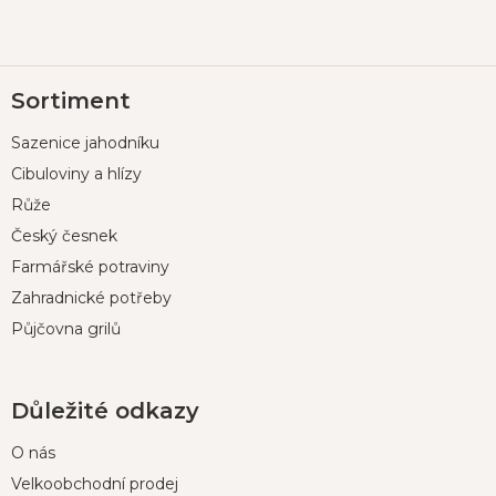
Z
Sortiment
á
p
Sazenice jahodníku
a
t
Cibuloviny a hlízy
í
Růže
Český česnek
Farmářské potraviny
Zahradnické potřeby
Půjčovna grilů
Důležité odkazy
O nás
Velkoobchodní prodej