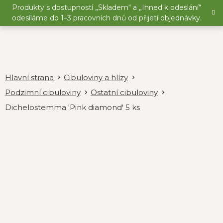
Přejít
Produkty s dostupností „Skladem“ a „Ihned k odeslání“
na
odesíláme do 1–3 pracovních dnů od přijetí objednávky.
obsah
Cibuloviny a hlízy
Podzimní cibuloviny
Ostatní cibuloviny
Dichelostemma 'Pink diamond' 5 ks