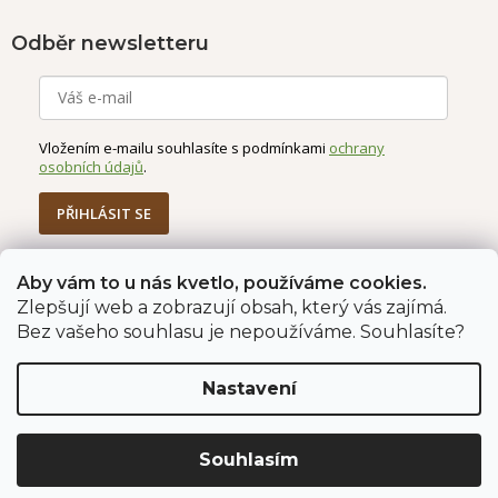
Odběr newsletteru
Vložením e-mailu souhlasíte s podmínkami
ochrany
osobních údajů
.
PŘIHLÁSIT SE
Aby vám to u nás kvetlo, používáme cookies.
Jahodárna Brozany
Obchodní podmínky
Zlepšují web a zobrazují obsah, který vás zajímá.
Podmínky ochrany údajů
Bez vašeho souhlasu je nepoužíváme. Souhlasíte?
Nastavení
Vytvořil Shoptet Premium
Copyright 2026
Jahodárna Brozany nad Ohří s.r.o.
. Všechna
Souhlasím
práva vyhrazena.
Upravit nastavení cookies