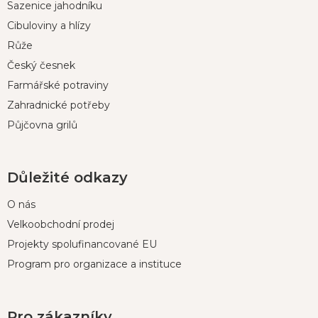
Sazenice jahodníku
a
l
t
Cibuloviny a hlízy
í
Růže
Český česnek
Farmářské potraviny
Zahradnické potřeby
Půjčovna grilů
Důležité odkazy
O nás
Velkoobchodní prodej
Projekty spolufinancované EU
Program pro organizace a instituce
Pro zákazníky