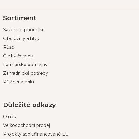
Z
Sortiment
á
p
Sazenice jahodníku
a
t
Cibuloviny a hlízy
í
Růže
Český česnek
Farmářské potraviny
Zahradnické potřeby
Půjčovna grilů
Důležité odkazy
O nás
Velkoobchodní prodej
Projekty spolufinancované EU