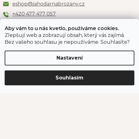
eshop
@
jahodarnabrozany.cz
+420 477 477 057
Aby vám to u nás kvetlo, používáme cookies.
Zlepšují web a zobrazují obsah, který vás zajímá.
Odběr newsletteru
Bez vašeho souhlasu je nepoužíváme. Souhlasíte?
Nastavení
Vložením e-mailu souhlasíte s podmínkami
ochrany
osobních údajů
.
Souhlasím
PŘIHLÁSIT SE
Jahodárna Brozany
Obchodní podmínky
Podmínky ochrany údajů
Vytvořil Shoptet Premium