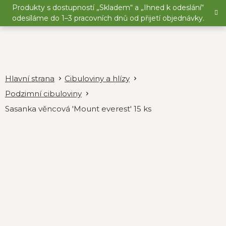
Přejít
Produkty s dostupností „Skladem“ a „Ihned k odeslání“
na
odesíláme do 1–3 pracovních dnů od přijetí objednávky.
obsah
Cibuloviny a hlízy
Podzimní cibuloviny
Sasanka věncová 'Mount everest' 15 ks