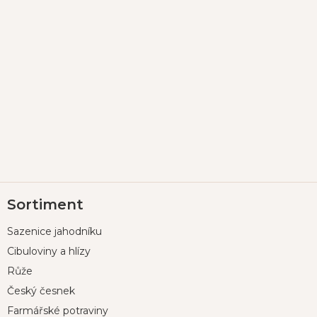
Z
Sortiment
á
p
Sazenice jahodníku
a
t
Cibuloviny a hlízy
í
Růže
Český česnek
Farmářské potraviny