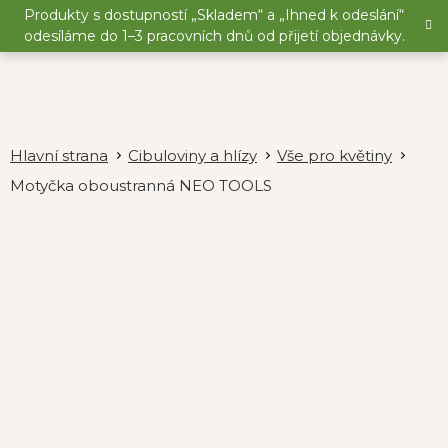
Přejít
Produkty s dostupností „Skladem“ a „Ihned k odeslání“
na
odesíláme do 1–3 pracovních dnů od přijetí objednávky.
obsah
Cibuloviny a hlízy
Vše pro květiny
Motyčka oboustranná NEO TOOLS