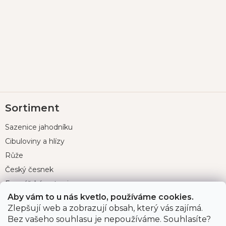
Z
Sortiment
á
p
Sazenice jahodníku
a
t
Cibuloviny a hlízy
í
Růže
Český česnek
Farmářské potraviny
Aby vám to u nás kvetlo, používáme cookies.
Zahradnické potřeby
Zlepšují web a zobrazují obsah, který vás zajímá.
Půjčovna grilů
Bez vašeho souhlasu je nepoužíváme. Souhlasíte?