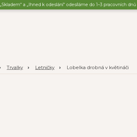
„Skladem“ a „Ihned k odeslání“ odesíláme do 1–3 pracovních dnů o
Trvalky
Letničky
Lobelka drobná v květináči