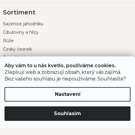
Z
Sortiment
á
p
Sazenice jahodníku
a
t
Cibuloviny a hlízy
í
Růže
Český česnek
Farmářské potraviny
Aby vám to u nás kvetlo, používáme cookies.
Zahradnické potřeby
Zlepšují web a zobrazují obsah, který vás zajímá.
Půjčovna grilů
Bez vašeho souhlasu je nepoužíváme. Souhlasíte?
Nastavení
Důležité odkazy
O nás
Souhlasím
Velkoobchodní prodej
Projekty spolufinancované EU
Program pro organizace a instituce