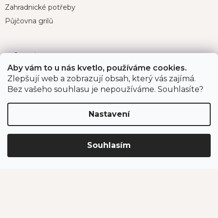
Zahradnické potřeby
Půjčovna grilů
Důležité odkazy
Aby vám to u nás kvetlo, používáme cookies.
O nás
Zlepšují web a zobrazují obsah, který vás zajímá.
Bez vašeho souhlasu je nepoužíváme. Souhlasíte?
Velkoobchodní prodej
Projekty spolufinancované EU
Nastavení
Program pro organizace a instituce
Souhlasím
Pro zákazníky
Velká fotosoutěž
Doprava a platba
Zákaznický servis
Bonusový program