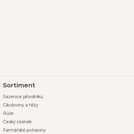
Z
Sortiment
á
p
Sazenice jahodníku
a
t
Cibuloviny a hlízy
í
Růže
Český česnek
Farmářské potraviny