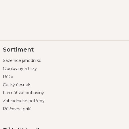
Z
Sortiment
á
p
Sazenice jahodníku
a
t
Cibuloviny a hlízy
í
Růže
Český česnek
Farmářské potraviny
Zahradnické potřeby
Půjčovna grilů