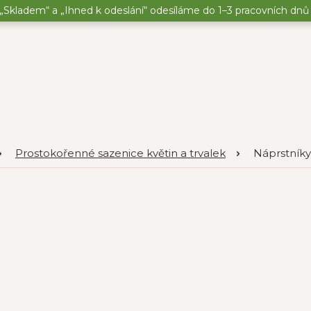
„Skladem“ a „Ihned k odeslání“ odesíláme do 1–3 pracovních dnů o
Prostokořenné sazenice květin a trvalek
Náprstníky 