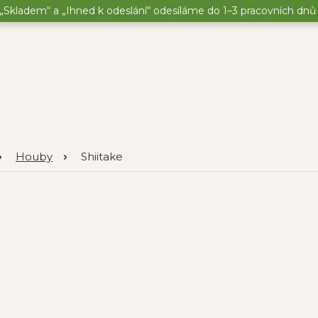
„Skladem“ a „Ihned k odeslání“ odesíláme do 1–3 pracovních dnů o
Houby
Shiitake