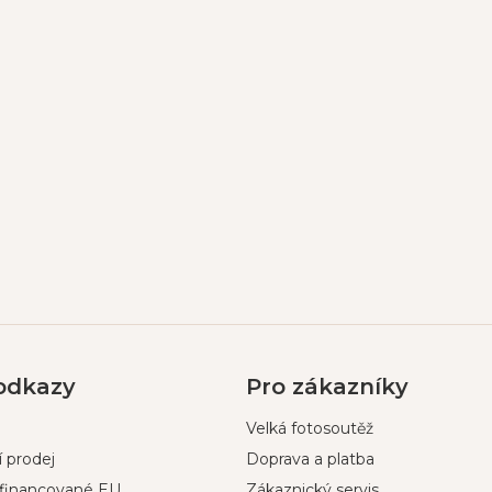
 odkazy
Pro zákazníky
Velká fotosoutěž
 prodej
Doprava a platba
ufinancované EU
Zákaznický servis