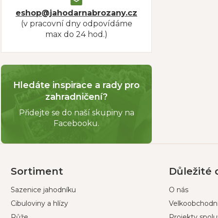
eshop@jahodarnabrozany.cz
(v pracovní dny odpovídáme
max do 24 hod.)
Hledáte inspirace a rady pro
zahradničení?
Přidejte se do naší skupiny na
Facebooku.
Z
á
p
Sortiment
Důležité
a
Sazenice jahodníku
O nás
t
í
Cibuloviny a hlízy
Velkoobchodní
Růže
Projekty spol