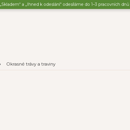
„Skladem“ a „Ihned k odeslání“ odesíláme do 1–3 pracovních dnů o
Okrasné trávy a traviny