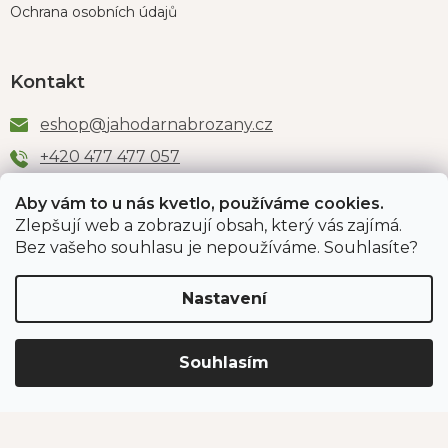
Ochrana osobních údajů
Kontakt
eshop
@
jahodarnabrozany.cz
+420 477 477 057
Aby vám to u nás kvetlo, používáme cookies.
Zlepšují web a zobrazují obsah, který vás zajímá.
Odběr newsletteru
Bez vašeho souhlasu je nepoužíváme. Souhlasíte?
Nastavení
Vložením e-mailu souhlasíte s podmínkami
ochrany
osobních údajů
.
Souhlasím
PŘIHLÁSIT SE