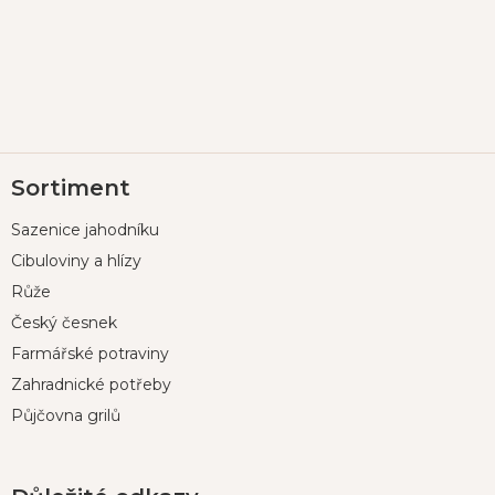
Z
Sortiment
á
p
Sazenice jahodníku
a
t
Cibuloviny a hlízy
í
Růže
Český česnek
Farmářské potraviny
Zahradnické potřeby
Půjčovna grilů