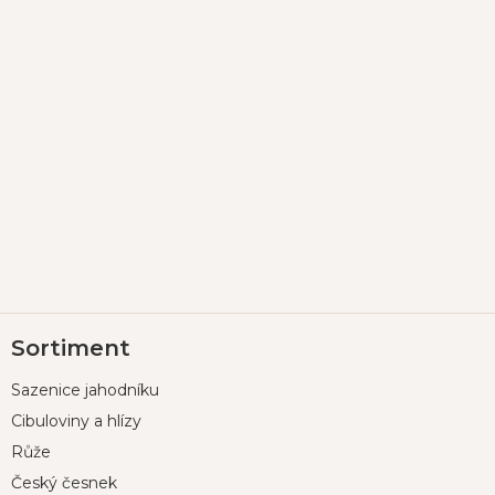
Z
Sortiment
á
p
Sazenice jahodníku
a
t
Cibuloviny a hlízy
í
Růže
Český česnek