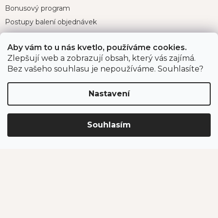
Bonusový program
Postupy balení objednávek
Nejčastější dotazy
Aby vám to u nás kvetlo, používáme cookies.
Reklamace
Zlepšují web a zobrazují obsah, který vás zajímá.
Obchodní podmínky
Bez vašeho souhlasu je nepoužíváme. Souhlasíte?
Ochrana osobních údajů
Nastavení
Kontakt
Souhlasím
eshop
@
jahodarnabrozany.cz
+420 477 477 057
Odběr newsletteru