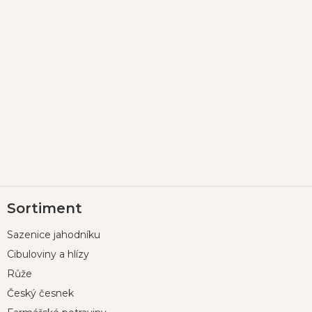
Z
Sortiment
á
p
Sazenice jahodníku
a
t
Cibuloviny a hlízy
í
Růže
Český česnek