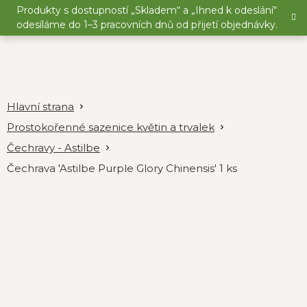
Přejít
Produkty s dostupností „Skladem“ a „Ihned k odeslání“
na
odesíláme do 1–3 pracovních dnů od přijetí objednávky.
obsah
Prostokořenné sazenice květin a trvalek
Čechravy - Astilbe
Čechrava 'Astilbe Purple Glory Chinensis' 1 ks