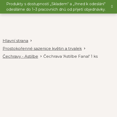
Přejít
Produkty s dostupností „Skladem“ a „Ihned k odeslání“
na
odesíláme do 1–3 pracovních dnů od přijetí objednávky.
obsah
Prostokořenné sazenice květin a trvalek
Čechravy - Astilbe
Čechrava 'Astilbe Fanal' 1 ks