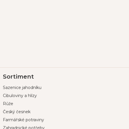
Z
Sortiment
á
p
Sazenice jahodníku
a
t
Cibuloviny a hlízy
í
Růže
Český česnek
Farmářské potraviny
Zahradnické potřeby