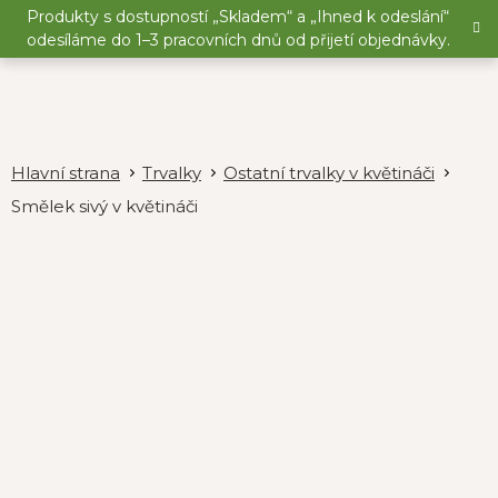
Přejít
Produkty s dostupností „Skladem“ a „Ihned k odeslání“
na
odesíláme do 1–3 pracovních dnů od přijetí objednávky.
obsah
Trvalky
Ostatní trvalky v květináči
Smělek sivý v květináči