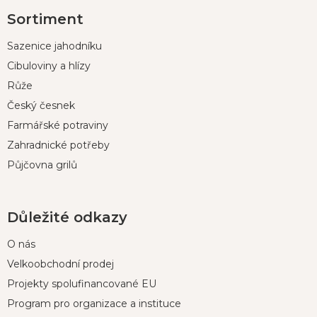
Z
Sortiment
á
p
Sazenice jahodníku
a
t
Cibuloviny a hlízy
í
Růže
Český česnek
Farmářské potraviny
Zahradnické potřeby
Půjčovna grilů
Důležité odkazy
O nás
Velkoobchodní prodej
Projekty spolufinancované EU
Program pro organizace a instituce