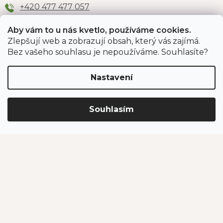
+420 477 477 057
Aby vám to u nás kvetlo, používáme cookies.
Zlepšují web a zobrazují obsah, který vás zajímá.
Odběr newsletteru
Bez vašeho souhlasu je nepoužíváme. Souhlasíte?
Nastavení
Vložením e-mailu souhlasíte s podmínkami
ochrany
osobních údajů
.
Souhlasím
PŘIHLÁSIT SE
Jahodárna Brozany
Obchodní podmínky
Podmínky ochrany údajů
Vytvořil Shoptet Premium