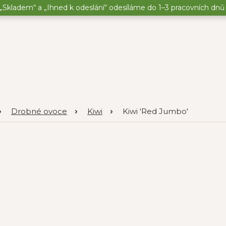
„Skladem“ a „Ihned k odeslání“ odesíláme do 1–3 pracovních dnů o
Drobné ovoce
Kiwi
Kiwi 'Red Jumbo'