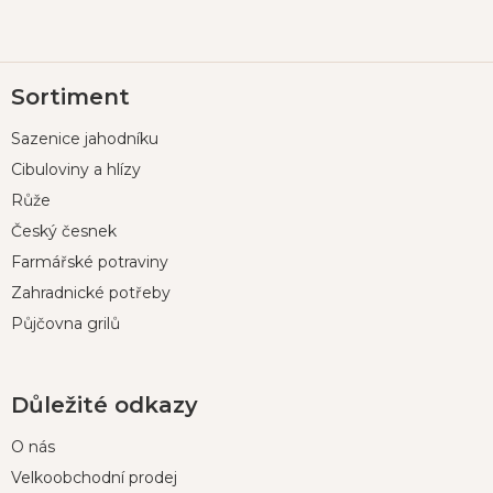
Z
Sortiment
á
p
Sazenice jahodníku
a
t
Cibuloviny a hlízy
í
Růže
Český česnek
Farmářské potraviny
Zahradnické potřeby
Půjčovna grilů
Důležité odkazy
O nás
Velkoobchodní prodej