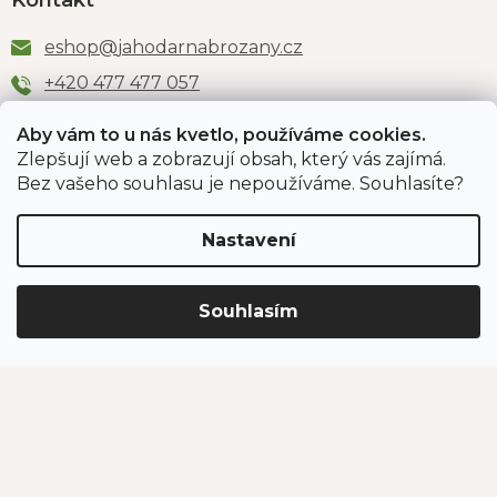
Kontakt
eshop
@
jahodarnabrozany.cz
+420 477 477 057
Aby vám to u nás kvetlo, používáme cookies.
Zlepšují web a zobrazují obsah, který vás zajímá.
Odběr newsletteru
Bez vašeho souhlasu je nepoužíváme. Souhlasíte?
Nastavení
Vložením e-mailu souhlasíte s podmínkami
ochrany
osobních údajů
.
Souhlasím
PŘIHLÁSIT SE
Jahodárna Brozany
Obchodní podmínky
Podmínky ochrany údajů