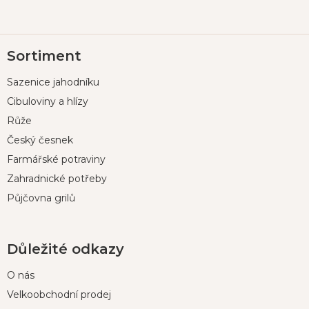
Z
Sortiment
á
p
Sazenice jahodníku
a
t
Cibuloviny a hlízy
í
Růže
Český česnek
Farmářské potraviny
Zahradnické potřeby
Půjčovna grilů
Důležité odkazy
O nás
Velkoobchodní prodej