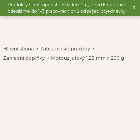
Přejít
Produkty s dostupností „Skladem“ a „Ihned k odeslání“
na
odesíláme do 1–3 pracovních dnů od přijetí objednávky.
obsah
Zahradnické potřeby
Zahradní doplňky
Motouz jutový 1,25 mm x 200 g