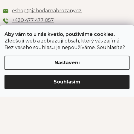
eshop
@
jahodarnabrozany.cz
+420 477 477 057
Aby vám to u nás kvetlo, používáme cookies.
Zlepšují web a zobrazují obsah, který vás zajímá.
Odběr newsletteru
Bez vašeho souhlasu je nepoužíváme. Souhlasíte?
Nastavení
Vložením e-mailu souhlasíte s podmínkami
ochrany
osobních údajů
.
Souhlasím
PŘIHLÁSIT SE
Jahodárna Brozany
Obchodní podmínky
Podmínky ochrany údajů