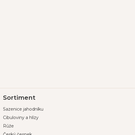
Z
Sortiment
á
p
Sazenice jahodníku
a
t
Cibuloviny a hlízy
í
Růže
Český česnek