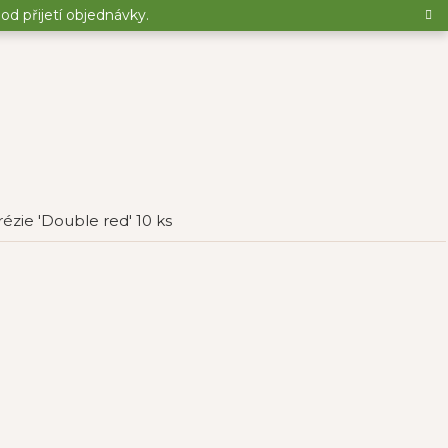
d přijetí objednávky.
rézie 'Double red' 10 ks