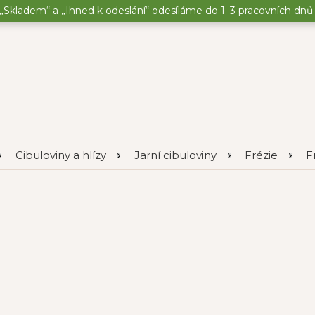
„Skladem“ a „Ihned k odeslání“ odesíláme do 1–3 pracovních dnů o
Cibuloviny a hlízy
Jarní cibuloviny
Frézie
F