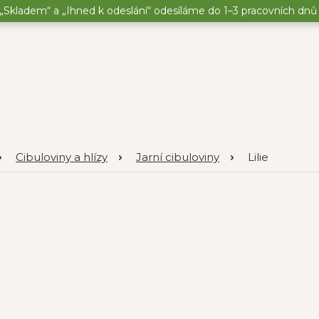
„Skladem“ a „Ihned k odeslání“ odesíláme do 1–3 pracovních dnů o
Cibuloviny a hlízy
Jarní cibuloviny
Lilie