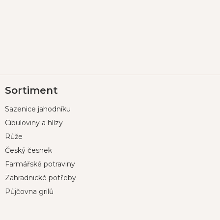
Z
Sortiment
á
p
Sazenice jahodníku
a
t
Cibuloviny a hlízy
í
Růže
Český česnek
Farmářské potraviny
Zahradnické potřeby
Půjčovna grilů