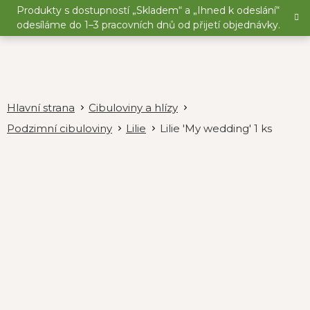
Přejít
Produkty s dostupností „Skladem“ a „Ihned k odeslání“
na
odesíláme do 1–3 pracovních dnů od přijetí objednávky.
obsah
Cibuloviny a hlízy
Podzimní cibuloviny
Lilie
Lilie 'My wedding' 1 ks