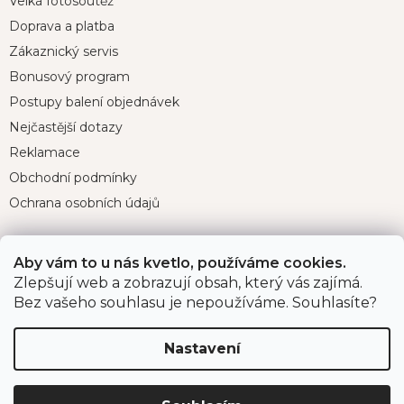
Velká fotosoutěž
Doprava a platba
Zákaznický servis
Bonusový program
Postupy balení objednávek
Nejčastější dotazy
Reklamace
Obchodní podmínky
Ochrana osobních údajů
Aby vám to u nás kvetlo, používáme cookies.
Kontakt
Zlepšují web a zobrazují obsah, který vás zajímá.
Bez vašeho souhlasu je nepoužíváme. Souhlasíte?
eshop
@
jahodarnabrozany.cz
+420 477 477 057
Nastavení