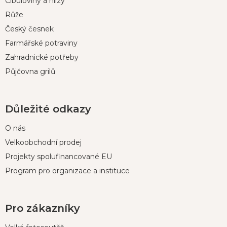
t
Cibuloviny a hlízy
í
Růže
Český česnek
Farmářské potraviny
Zahradnické potřeby
Půjčovna grilů
Důležité odkazy
O nás
Velkoobchodní prodej
Projekty spolufinancované EU
Program pro organizace a instituce
Pro zákazníky