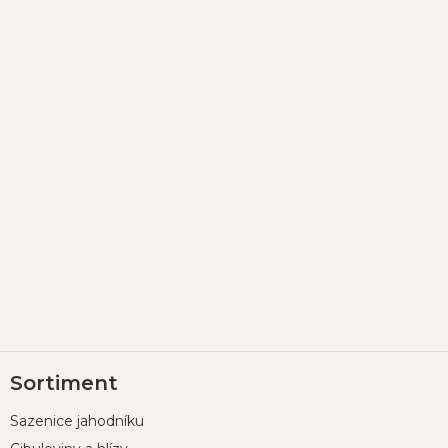
Z
Sortiment
á
p
Sazenice jahodníku
a