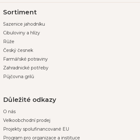
Z
Sortiment
á
p
Sazenice jahodníku
a
t
Cibuloviny a hlízy
í
Růže
Český česnek
Farmářské potraviny
Zahradnické potřeby
Půjčovna grilů
Důležité odkazy
O nás
Velkoobchodní prodej
Projekty spolufinancované EU
Program pro organizace a instituce