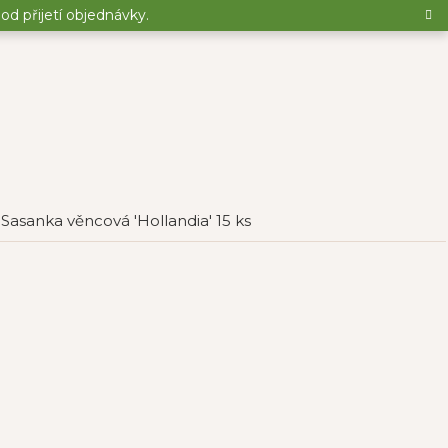
d přijetí objednávky.
Sasanka věncová 'Hollandia' 15 ks