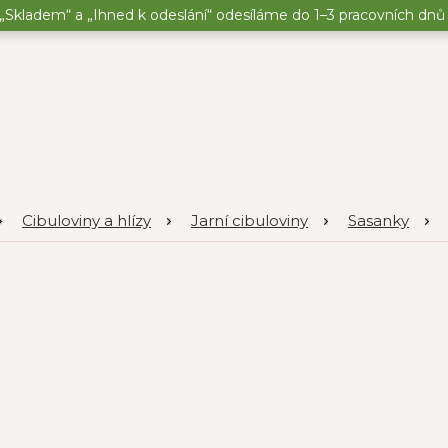
„Skladem“ a „Ihned k odeslání“ odesíláme do 1–3 pracovních dnů o
Cibuloviny a hlízy
Jarní cibuloviny
Sasanky