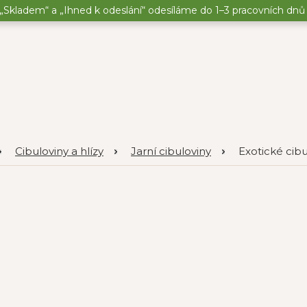
„Skladem“ a „Ihned k odeslání“ odesíláme do 1–3 pracovních dnů o
Cibuloviny a hlízy
Jarní cibuloviny
Exotické cibu