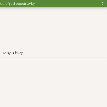
d přijetí objednávky.
loviny a hlízy