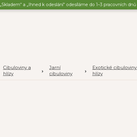
„Skladem“ a „Ihned k odeslání“ odesíláme do 1–3 pracovních dnů o
Cibuloviny a
Jarní
Exotické cibuloviny
hlízy
cibuloviny
hlízy