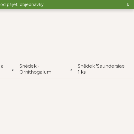
d přijetí objednávky.
 a
Snědek -
Snědek 'Saundersiae'
Ornithogalum
1 ks